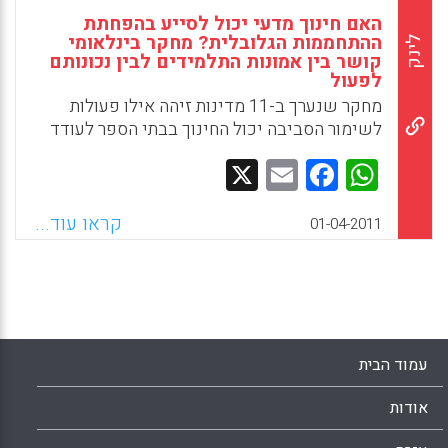
האם חינוך מדעי יכול לסייע בהפחתת
ההתחממות הגלובלית? מחקר בינלאומי
לינק
קושר בין אמונות התלמידים לבין נכונותם
לפעול
מחקר שנערך ב-11 מדינות זיהה אילו פעולות
לשימור הסביבה יכול החינוך בבתי הספר לעודד
Facebook
Email
WhatsApp
X
קראו עוד...
01-04-2011
עמוד הבית
אודות