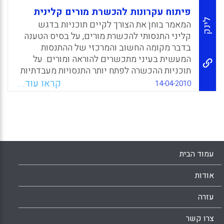
פיתוח עקרונות להכשרת מורים קלינית
לינק
המאמר בוחן את הצורך לקיים תוכניות בדגש
קליני התנסותי להכשרת מורים, על בסיס הטענה
בדבר מקומה החשוב והמרכזי של ההתנסות
המעשית בעיני מתכשרים להוראה ומורים. על
תוכניות ההכשרה לפתח יותר התנסויות מעבדתיות
שתשולבנה במהלך ההכשרה. עליהן להתמקד
קראו עוד...
14-04-2010
בפדגוגיות שמטרתן לסייע למועמדים: לפתח
מומחיות בגישות הוראתיות ספציפיות ובשימוש
בכלים לניתוח ולהערכה, לשלב תיאוריה ומעשה,
לפתח כשירויות מקצועיות כמו קבלת החלטות
ופתרון בעיות ולפתח אוריינטציה לשימוש בחקר.
המלצה שנייה: יש לדרוש התמחות שיש בה
עמוד הבית
חונכות כמרכיב מרכזי לקראת קבלת הרישוי. על
בתי הספר לתמוך בשתי הפונקציות: התפתחות
אודות
מורים ולמידת תלמידים. המלצה שלישית: צריך
להתקיים תהליך התאמה (Match) בשיבוץ
עזרה
המתמחים. על המתמחים לבחור מחוזות (בארץ
צרו קשר
אולי בתי ספר) המתאימים להם והמחוזות (כנ"ל)