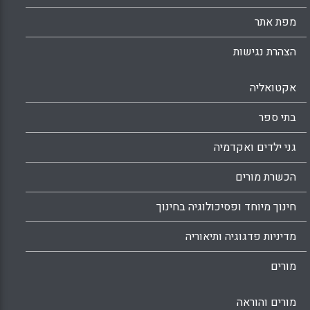
צריכים לדרג את סדרי העדיפויות שלהם לקליטת
מפת אתר
מתמחים. הדבר עשוי להיות רלוונטי במיוחד לצורך
שיבוץ בבתי ספר המוגדרים כמאתגרים.(Levine,
הצהרת נגישות
M )
Facebook
Email
WhatsApp
X
אקטואליה
בתי ספר
גני ילדים ואקדמיה
הכשרת מורים
חינוך מיוחד ופסיכולוגיה בחינוך
מדיניות פדגוגיה ותיאוריה
מורים
מורים והוראה