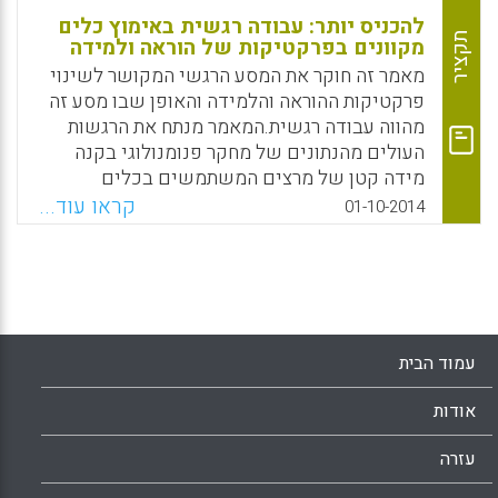
להכניס יותר: עבודה רגשית באימוץ כלים
תקציר
מקוונים בפרקטיקות של הוראה ולמידה
מאמר זה חוקר את המסע הרגשי המקושר לשינוי
פרקטיקות ההוראה והלמידה והאופן שבו מסע זה
מהווה עבודה רגשית.המאמר מנתח את הרגשות
העולים מהנתונים של מחקר פנומנולוגי בקנה
מידה קטן של מרצים המשתמשים בכלים
טכנולוגיים בפרקטיקות ההוראה, הלמידה
קראו עוד...
01-10-2014
וההערכה שלהם במוסד להשכלה גבוהה.הדיון
מאיר את קנה המידה ואת טבעה של העבודה
הרגשית שנחוותה על ידי חלק מהמרצים בעת
שינוי פרקטיקות ההוראה והלמידה שלהם כדי
לשלב טכנולוגיה (Bennett, Liz, 2014).
עמוד הבית
Facebook
Email
WhatsApp
X
אודות
עזרה