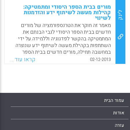
מורים בבית הספר היסודי ומתמטיקה:
קהילות מעשה לשיתוף ידע והזדמנות
לינק
לשינוי
מאמר זה חוקר את הטרנספורמציה של מורים
חדשים בבית הספר היסודי לגבי הבנתם את
המתמטיקה בהקשר לפדגוגיה וללמידה.על ידי
השתתפות בקהילת מעשה לשיתוף ידע שנוצרה
במחשבה תחילה, מורים חדשים בבית הספר
היסודי התחילו להתחבר למתמטיקה בדרכים
קראו עוד...
02-12-2013
חדשות: באופן רפלקטיבי, בביטחון ובאופן חקרני (
Gellert, Laura M. , 2013).
Facebook
Email
WhatsApp
X
עמוד הבית
אודות
עזרה