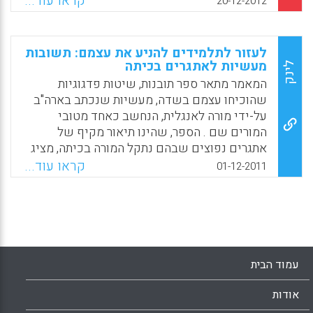
קראו עוד...
20-12-2012
והאם גורמים אלה שונים מהגורמים שעשויים
להוביל לשיפור בלימודים לאורך זמן (Larry
Ferlazzo, 2012).
לעזור לתלמידים להניע את עצמם: תשובות
מעשיות לאתגרים בכיתה
לינק
Facebook
Email
WhatsApp
X
המאמר מתאר ספר תובנות, שיטות פדגוגיות
שהוכיחו עצמם בשדה, מעשיות שנכתב בארה"ב
על-ידי מורה לאנגלית, הנחשב כאחד מטובי
המורים שם . הספר, שהינו תיאור מקיף של
אתגרים נפוצים שבהם נתקל המורה בכיתה, מציג
צעדים ישימים ומערכי שיעור עבור מורים בבית
קראו עוד...
01-12-2011
הספר התיכון המבקשים לסייע לתלמידים להניע
עצמם ( Ferlazzo, Larry).
Facebook
Email
WhatsApp
X
עמוד הבית
אודות