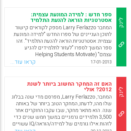
Facebook
Email
WhatsApp
X
ספר חדש : למידה המונעת עצמית:
אסטרטגיות הוראה להנעת התלמיד
לינק
המחבר Larry Ferlazzo מספק לקוראים קישור
לתוכן העניינים של ספרו החדש "למידה המונעת
עצמית: אסטרטגיות הוראה להנעת התלמיד". זהו
ספר המשך לספרו "לעזור לתלמידים להניע
עצמם" (Helping Students Motivate
Themselves). (Larry Ferlazzo , 2013).
קראו עוד...
17-01-2013
Facebook
Email
WhatsApp
X
האם זה המחקר החשוב ביותר לשנת
2012? אולי
לינק
המחבר, Larry Ferlazzo, מפרסם מדי שנה בבלוג
שלו מהו, לדעתו, המחקר הטוב ביותר של באותה
שנה. הוא מתאר מחקר, שבו עקבו החוקרים אחר
3,500 תלמידים גרמניים במשך חמש שנים כדי
לזהות אילו גורמים של למידה/הוראה/IQ עשויים
לתרום להישגים לימודיים מידיים במתמטיקה