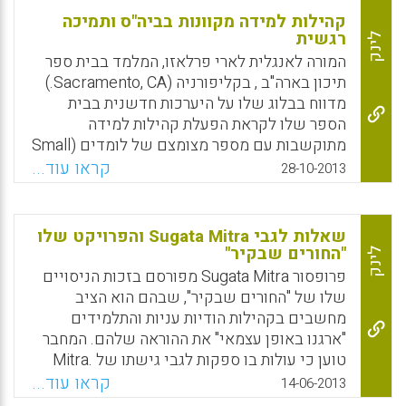
קהילות למידה מקוונות בביה"ס ותמיכה
רגשית
לינק
המורה לאנגלית לארי פרלאזו, המלמד בבית ספר
תיכון בארה"ב , בקליפורניה (Sacramento, CA.)
מדווח בבלוג שלו על היערכות חדשנית בבית
הספר שלו לקראת הפעלת קהילות למידה
מתוקשבות עם מספר מצומצם של לומדים (Small
Learning Communitie) . ההיערכות היא חלק
קראו עוד...
28-10-2013
מתכנית כוללת של ביה"ס לחזק ולהטמיע את
הלמידה הרגשית-חברתית של התלמידים בביה"ס
התיכון . המורים בביה"ס הם שותפים מלאים
שאלות לגבי Sugata Mitra והפרויקט שלו
ופעילים למהלך זה שיפעל במקביל לכיתות
"החורים שבקיר"
לינק
הלימוד הסטנדרטיות ויאפשר תמיכה רגשית
פרופסור Sugata Mitra מפורסם בזכות הניסויים
וגיבוש של התלמידים בקהילות מתוקשבות
שלו של "החורים שבקיר", שבהם הוא הציב
לומדות (Larry Ferlazzo).
מחשבים בקהילות הודיות עניות והתלמידים
"ארגנו באופן עצמאי" את ההוראה שלהם. המחבר
Facebook
Email
WhatsApp
X
טוען כי עולות בו ספקות לגבי גישתו של Mitra.
(Larry Ferlazzo, 2013).
קראו עוד...
14-06-2013