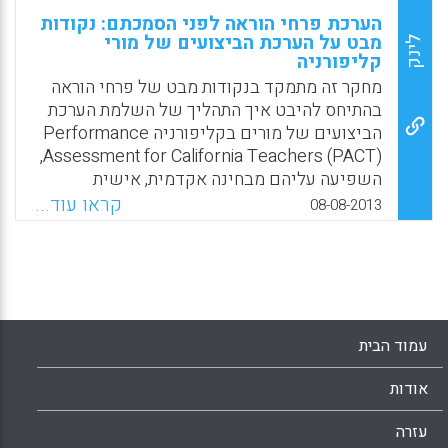
הערכת פרחי הוראה לפני הסמכתם: נקודות
מבט על הערכת הביצועים של מורי
לינק
קליפורניה
מחקר זה מתמקד בנקודות מבט של פרחי הוראה
בהתיחס להיבט איך התהליך של השלמת הערכת
הביצועים של מורים בקליפורניה Performance
Assessment for California Teachers (PACT),
השפיעה עליהם מבחינה אקדמית, אישית
ומקצועית. נקודות מבט של פרחי הוראה נרכשו
קראו עוד...
08-08-2013
תוך שימוש בכלי עבודה לביצוע סקרים המורכב
משאלות פתוחות. בנוסף לכך, רמות הביטחון
העצמי, המשתייך גם הוא, למשימת הערכת
המרכיבים של PACT כמו,תכנון, תכניות לימוד,
הוראה, הערכה, רפלקציה, ושפה אקדמית, PACT (
Okhremtchouk, I., Newell, P., & Rosa, R).
עמוד הבית
Facebook
Email
WhatsApp
X
אודות
עזרה