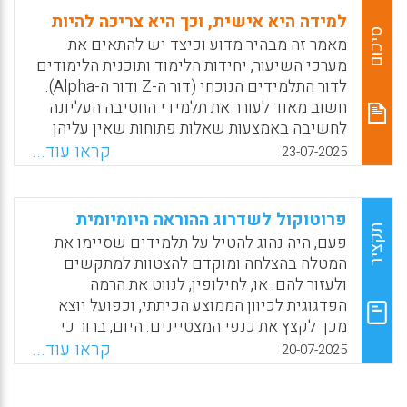
למידה היא אישית, וכך היא צריכה להיות
סיכום
מאמר זה מבהיר מדוע וכיצד יש להתאים את
מערכי השיעור, יחידות הלימוד ותוכנית הלימודים
לדור התלמידים הנוכחי (דור ה-Z ודור ה-Alpha).
חשוב מאוד לעורר את תלמידי החטיבה העליונה
לחשיבה באמצעות שאלות פתוחות שאין עליהן
תשובה חד משמעית ואפילו לשקול להכניס
קראו עוד...
23-07-2025
שאלות כאלו למבחנים עם ציון. כבר בחטיבה
העליונה, מומלץ שהלומדים יתנסו באפיקים
רציניים ומהותיים דוגמת תכנון ערים, צפיפות
פרוטוקול לשדרוג ההוראה היומיומית
אוכלוסין או ניהול משברים. בנוסף, בבתי ספר
תקציר
פעם, היה נהוג להטיל על תלמידים שסיימו את
יסודיים ועל-יסודיים, כדאי לחלק בתחילת השנה
המטלה בהצלחה ומוקדם להצטוות למתקשים
סקרי או משחקי הכר-את-התלמיד, לעיין בתשובות
ולעזור להם. או, לחילופין, לנווט את הרמה
התלמידים ולתרגם את תחביביהם ומשאלותיהם
הפדגוגית לכיוון הממוצע הכיתתי, וכפועל יוצא
לתרגילים או מערכי שיעור.
מכך לקצץ את כנפי המצטיינים. היום, ברור כי
הדרך הנכונה והמקובלת היא הוראה מותאמת. אבל,
Facebook
Email
WhatsApp
X
קראו עוד...
20-07-2025
האם הדבר אכן אפשרי? כיצד מיישמים
ומטמיעים הוראה מותאמת כיתתית? כריסטינה