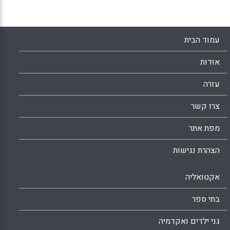
דאובט, חוקרת חינוך ומורה לשעבר, מציעה להלן
פרוטוקול של יישום הוראה מותאמת בכיתות א'-
י"ב.
עמוד הבית
Facebook
Email
WhatsApp
X
אודות
עזרה
צרו קשר
מפת אתר
הצהרת נגישות
אקטואליה
בתי ספר
גני ילדים ואקדמיה