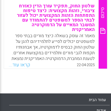
שלטון החוק, תפקיד עורך הדין כאזרח
סיכום
ציבורי, וזהות מקצועית: כיצד טיפוח
התפתחות הזהות המקצועית יכול לעזור
לבתי הספר למשפטים להתמודד עם
המשבר המאיים על הדמוקרטיה
האמריקנית
מאמר זה עוסק בשאלה כיצד מורים בבתי ספר
למשפטים יכולים לסייע לתלמידיהם להגן על
שלטון החוק כבסיס לדמוקרטיה, אך אבחנותיו
תקפות לגבי מורים ותלמידים במקצועות אחרים.
לטענת המחברת, הדמוקרטיה האמריקנית נמצאת
במשבר. היא סבורה כי ההתקפה על גבעת
קראו עוד...
22-04-2025
הקפיטול ב-6 בינואר 2021 חייבת לשמש
כקריאת השכמה מחודשת למקצוע המשפטי;
העוסקים במקצוע זה אינם יכולים עוד להרכין את
ראשיהם, מבלי להיות מודעים לכך שכל מה שהם
עושים מדי יום כעורכי דין מתחיל ומסתיים
בחובתנו לשמר את שלטון החוק ואת מערכת
עמוד הבית
הצדק. עליהם להכיר בכך שעורכי הדין הם אלו
שהעמידו את הדמוקרטיה בסכנה. עורכי הדין הם
אודות