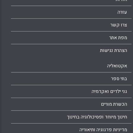
אלו שניסו, בתפקידם כסנגורים נלהבים, להפוך
את תוצאות בחירות 2020 ללא בסיס משפטי לכך.
עזרה
Facebook
Email
WhatsApp
X
צרו קשר
מפת אתר
הצהרת נגישות
אקטואליה
בתי ספר
גני ילדים ואקדמיה
הכשרת מורים
חינוך מיוחד ופסיכולוגיה בחינוך
מדיניות פדגוגיה ותיאוריה