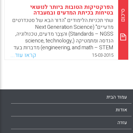
הפרקטיקות הטובות ביותר לנושאי
סיכום
בטיחות בכיתת המדעים ובמעבדה
שתי תכניות הלימודים "הדור הבא של סטנדרטים
מדעיים" (Next Generation Science
Standards – NGSS) והצֶבֶר מדעים, טכנולוגיה,
הנדסה ומתמטיקה (science, technology,
engineering, and math – STEM) מדברות בעד
ותומכות בהוראה רב ממדית. במצב אידיאלי,
קראו עוד...
15-03-2015
מורים בתחומי תוכן אלה עובדים יחד. בפועל,
מורים נדרשים ללמד את כל ארבע הדיסציפלינות
של STEM. בהתאם לכך, על מורי מדעים לקבל
אימון ותרגול בטיחותי מולטידיסציפלינארי. זה
קריטי במיוחד אם מורים עובדים עם ציוד מיוחד
ומסוכן באופן פוטנציאלי כגון, כלי עבודה ידניים
עמוד הבית
וחשמליים (Ken Roy).
אודות
Facebook
Email
WhatsApp
X
עזרה