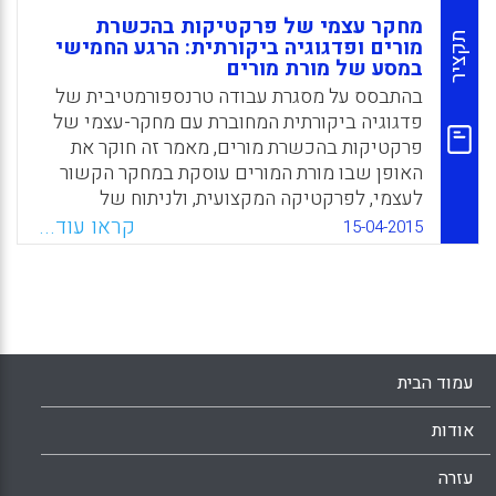
מחקר עצמי של פרקטיקות בהכשרת
תקציר
מורים ופדגוגיה ביקורתית: הרגע החמישי
במסע של מורת מורים
בהתבסס על מסגרת עבודה טרנספורמטיבית של
פדגוגיה ביקורתית המחוברת עם מחקר-עצמי של
פרקטיקות בהכשרת מורים, מאמר זה חוקר את
האופן שבו מורת המורים עוסקת במחקר הקשור
לעצמי, לפרקטיקה המקצועית, ולניתוח של
המתחים המקיפים את הדיכוי ואת השונות
קראו עוד...
15-04-2015
(Ragoonaden, Karen, 2015).
Facebook
Email
WhatsApp
X
עמוד הבית
אודות
עזרה