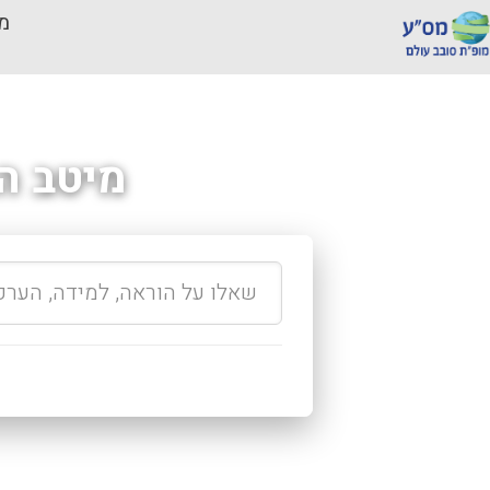
מכ
מיטב ה