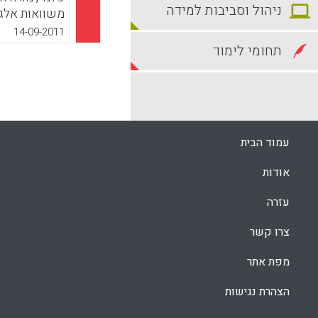
ניהול וסביבות למידה
משוואות אלגב
שיטות הוראת 
14-09-2011
מסכמים שהפר
תחומי לימוד
ההונגרי מדג
בעיות אינדיב
במתמטיקה ( Andrews, Paul, Sayers, Judy)
k
App
עמוד הבית
אודות
עזרה
צרו קשר
מפת אתר
הצהרת נגישות