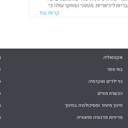
ריות ליניאריות. מנתוני המחקר עולה כי
המתמטיקה בהונגריה יעילות יותר. המחברים
קראו עוד...
קטיקות של הוראת המתמטיקה אצל המורה
ישות את ההסקה המתמטית ומערבות פתרון
ידואלי כמו גם שיתוף קולקטיבי של פתרונות
.
Faceboo
Email
Whats
X
אקטואליה
מ
בתי ספר
נ
גני ילדים ואקדמיה
ס
הכשרת מורים
ס
חינוך מיוחד ופסיכולוגיה בחינוך
ת
מדיניות פדגוגיה ותיאוריה
ת