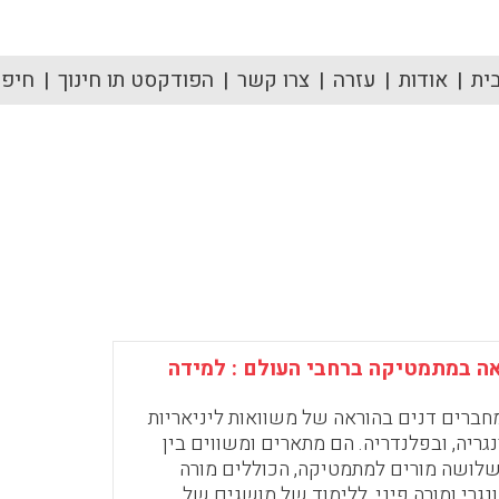
ית
אודות
עזרה
צרו קשר
הפודקסט תו חינוך
חיפוש
ה במתמטיקה ברחבי העולם : למידה
חברים דנים בהוראה של משוואות ליניאריות
נגריה, ובפלנדריה. הם מתארים ומשווים בין
לושה מורים למתמטיקה, הכוללים מורה
ונגרי ומורה פיני, ללימוד של מושגים של