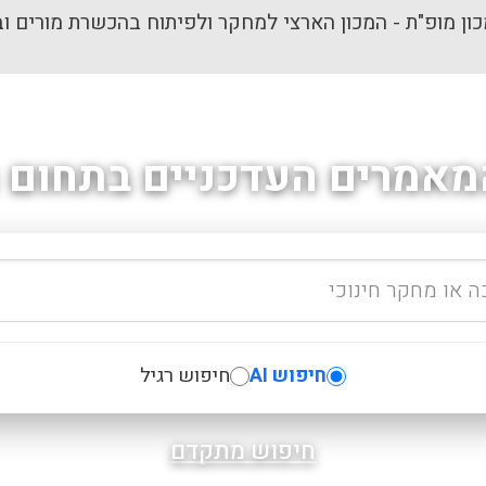
ון מופ"ת - המכון הארצי למחקר ולפיתוח בהכשרת מורים וב
מאמרים העדכניים בתחום ה
חיפוש AI
חיפוש רגיל
חיפוש מתקדם