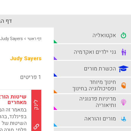
דף הב
אקטואליה
›
דף ראשי
Judy Sayers
גני ילדים ואקדמיה
Judy Sayers
הכשרת מורים
1 פריטים
חינוך מיוחד
ופסיכולוגיה בחינוך
שיטות הורא
מדיניות פדגוגיה
מאחרים
לינק
ותיאוריה
במאמר זה המ
בפינלנד, בהו
מורים והוראה
השיטות של ש
פלמי, מורה ה