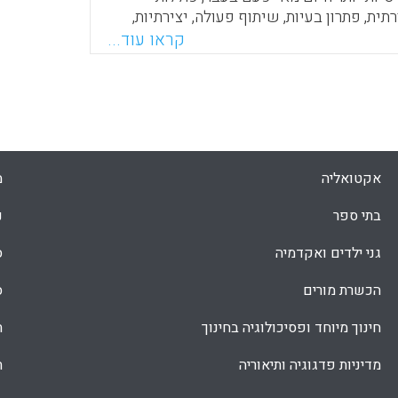
ית, פתרון בעיות, שיתוף פעולה, יצירתיות,
 מנהיגות, כושר הסתגלות, אחריות [ו]מודעות
קראו עוד...
גלובלית" (Walser, 2008: 2). לרשימה זו, מוסיף מחבר הפרק
בה של החקירה ( Barell, J ) .
Faceboo
Email
Whats
X
אקטואליה
מ
בתי ספר
נ
גני ילדים ואקדמיה
ס
הכשרת מורים
ס
חינוך מיוחד ופסיכולוגיה בחינוך
ת
מדיניות פדגוגיה ותיאוריה
ת