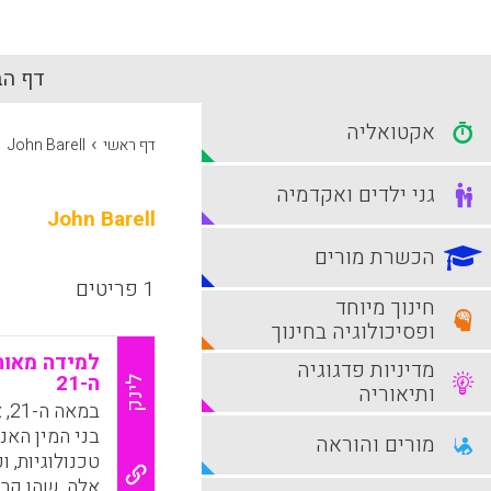
דף הב
אקטואליה
›
דף ראשי
John Barell
גני ילדים ואקדמיה
John Barell
הכשרת מורים
1 פריטים
חינוך מיוחד
ופסיכולוגיה בחינוך
למידה מאות
מדיניות פדגוגיה
ה-21
לינק
ותיאוריה
במ
בני המין האנ
מורים והוראה
טכנולוגיות, 
אלה, שהן קרי