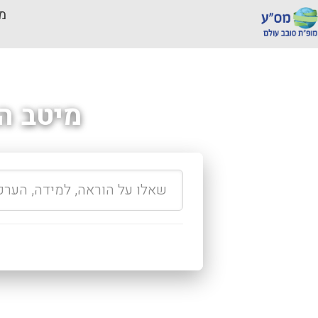
מכ
מיטב ה