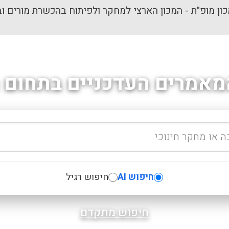
ון מופ"ת - המכון הארצי למחקר ולפיתוח בהכשרת מורים וב
מאמרים העדכניים בתחום ה
חיפוש AI
חיפוש רגיל
חיפוש מתקדם