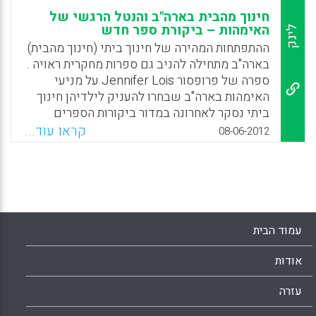
חינוך מהבית בארה"ב והנטל הרגשי של
האימהות – ביקורת ספר חדש
לינק
ההתפתחות המהירה של חינוך ביתי (חינוך מהבית)
בארה"ב מתחילה להניב גם ספרות מחקרית ראויה .
ספרה של פרופסור Jennifer Lois על מניעי
האימהות בארה"ב שבחרו להעניק לילדיהן חינוך
ביתי נסקר לאחרונה במדור ביקורות הספרים
Teachers College Record. החוקרת ראיינה 24
קראו עוד...
08-06-2012
אימהות שבחרו להתמודד בעצמן עם הענקת חינוך
ביתי ( חינוך מהבית) לילדיהם. מהראיונות
המעמיקים ניתן ללמוד רבות על מניעי האימהות
לוותר על עבודה מחוץ לבית ולהתרכז בחינוך
מהבית , על ההתפתחות דרכי ההוראה של
האימהות ועל תכנית הלימודים בארה"ב לחינוך
עמוד הבית
מהבית שנועדה להקל על ההתמודדות של
האימהות ( Kurt J. Bauman ).
אודות
Facebook
Email
WhatsApp
X
עזרה