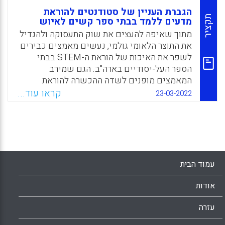
הגברת העניין של סטודנטים להוראת
תקציר
מדעים ללמד בבתי ספר קשים לאיוש
מתוך שאיפה להעצים את שוק התעסוקה ולהגדיל
את התוצר הלאומי גולמי, נעשים מאמצים כבירים
לשפר את האיכות של הוראת ה-STEM בבתי
הספר העל-יסודיים בארה"ב. הגם שמירב
המאמצים מופנים לשדה ההכשרה להוראת
STEM, חשוב מאוד לבחון, עוד לפני כן, כפי
קראו עוד...
23-03-2022
שעושה מאמר זה, את האתגר המכריע של גיוס
מורים להוראת STEM, ובפרט בבתי ספר קשים
לאיוש.
Facebook
Email
WhatsApp
X
עמוד הבית
אודות
עזרה