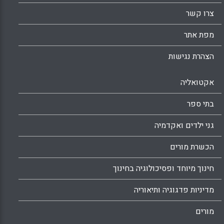
בעלי ותק של 10 – 17 שנה בהוראה ( Coulter, S.
צרו קשר
& Lester, J.N).
Facebook
Email
WhatsApp
X
מפת אתר
הצהרת נגישות
אקטואליה
בתי ספר
גני ילדים ואקדמיה
הכשרת מורים
חינוך מיוחד ופסיכולוגיה בחינוך
מדיניות פדגוגיה ותיאוריה
מורים