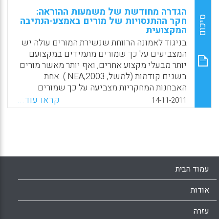
הגדרה מחודשת של משמעות ההוראה:
סיכום
חקר ההתנסויות של מורים באמצע-הנתיבה
המקצועית
בניגוד לאמונה הרווחת שנשירת המורים עולה יש
המצביעים על כך שמורים מתמידים במקצועם
יותר מבעלי מקצוע אחרים, ואף יותר מאשר מורים
בשנים קודמות (למשל, NEA,2003 ). אחת
האבחנות המחקריות מצביעה על כך שמורים
מתמידים מתאפיינים בעבודה במסגרות של
קראו עוד...
14-11-2011
קהיליות למידה , בתרבות בית-ספרית המעודדת
למידה וכאשר הם אוהבים את ההוראה(Nieto,
2003). אולם אבחנות אלה מתבססות לרוב על
מורים ותיקים בולטים שהפכו את ההוראה
לשליחות לחיים. החוקרים בחרו לבחון, במסגרת
מחקר בפרדיגמה של תיאוריה המעוגנת בשדה, את
עמוד הבית
ההתנסויות וההתפתחות של מורים ותיקים כדי
להבין את זוויות הראייה של אלה שצלחו את
אודות
השנים הראשונות אך עדיין רחוקים דיים מגיל
הפרישה. המחקר כלל 8 מורים בבית ספר תיכון,
עזרה