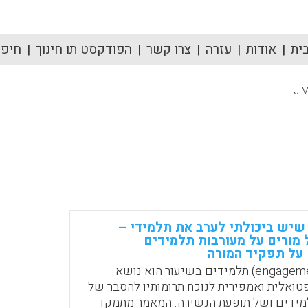
ית
אודות
עזרה
צרו קשר
הפודקסט תו חינוך
חיפוש
J.
שיש ביכולתי לערב את תלמידי –
מורים על מעורבות תלמידים
 על תפקיד המורה
מעורבות (engagement) תלמידים בשיעור הוא נושא
ואלית ואמפירית לנוכח תרומותיו להסבר של
למידים ושל תופעת הנשירה. המאמר מתמקד