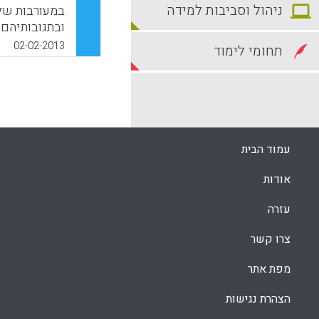
ניהול וסביבות למידה
במעורבות של
ובתגובותיהם 
הבין-אישיות
02-02-2013
תחומי לימוד
וההבנות של ח
לתפישתם את מ
מורים התופסי
לשוחח עם מור
ליכולות שונו
הבין-אישית 
עמוד הבית
כיצד נראה לה
האם יש מרכי
אודות
Pieters, J.M.).
עזרה
k
App
צרו קשר
מפת אתר
הצהרת נגישות