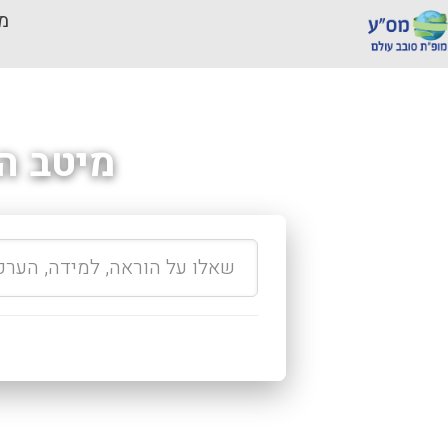
מכ
מיטב ה