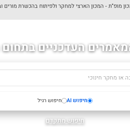
ון מופ"ת - המכון הארצי למחקר ולפיתוח בהכשרת מורים וב
מאמרים העדכניים בתחום ה
חיפוש AI
חיפוש רגיל
חיפוש מתקדם