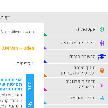
דף הב
אקטואליה
›
דף ראשי
M Van – Uden
גני ילדים ואקדמיה
J.M Van – Uden
הכשרת מורים
1 פריטים
חינוך מיוחד
ופסיכולוגיה בחינוך
אני חושבת 
מדיניות פדגוגיה
תפיסות של 
לינק
ותיאוריה
ואמונותיהם
מורים והוראה
שנחקר קונצפט
התנהגויות ת