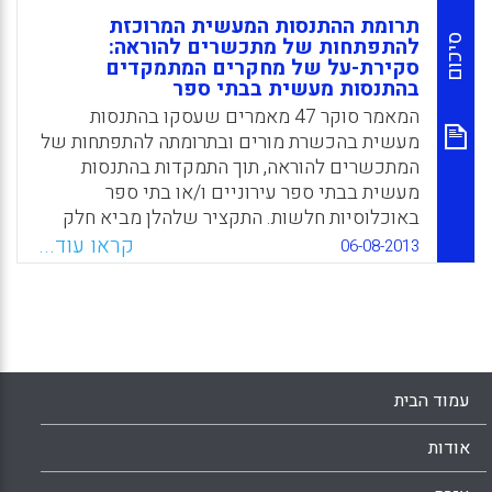
תרומת ההתנסות המעשית המרוכזת
סיכום
להתפתחות של מתכשרים להוראה:
סקירת-על של מחקרים המתמקדים
בהתנסות מעשית בבתי ספר
המאמר סוקר 47 מאמרים שעסקו בהתנסות
מעשית בהכשרת מורים ובתרומתה להתפתחות של
המתכשרים להוראה, תוך התמקדות בהתנסות
מעשית בבתי ספר עירוניים ו/או בתי ספר
באוכלוסיות חלשות. התקציר שלהלן מביא חלק
ממצאי הסקירה המקיפה תוך התייחסות לכמה
קראו עוד...
06-08-2013
שאלות ונושאים (Anderson, L.M., & Stillman,
J.A ).
Facebook
Email
WhatsApp
X
עמוד הבית
אודות