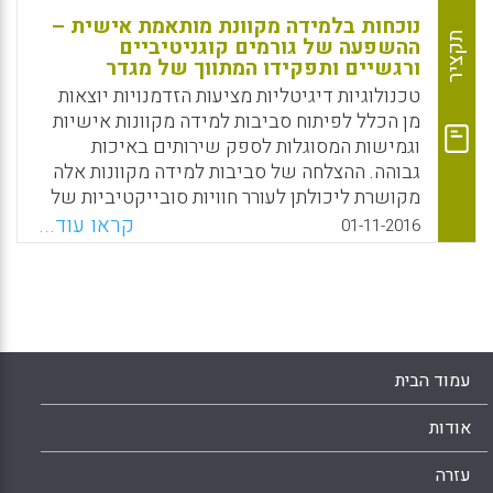
נוכחות בלמידה מקוונת מותאמת אישית –
תקציר
ההשפעה של גורמים קוגניטיביים
ורגשיים ותפקידו המתווך של מגדר
טכנולוגיות דיגיטליות מציעות הזדמנויות יוצאות
מן הכלל לפיתוח סביבות למידה מקוונות אישיות
וגמישות המסוגלות לספק שירותים באיכות
גבוהה. ההצלחה של סביבות למידה מקוונות אלה
מקושרת ליכולתן לעורר חוויות סובייקטיביות של
נוכחות, שדרכן לומדים מקוונים מרגישים שהם
קראו עוד...
01-11-2016
"ממוקמים" באופן אינדיבידואלי בתוך סביבה
חינוכית בעלת אופי אנושי, אמיתית. המחברים בנו
מודל משולב שממקם תהליכים קוגניטיביים
(השליטה הנתפסת של לומד מקוון, תשומת לב
ממוקדת, דמיון מנטלי) ורגש בליבה של תצורת
הנוכחות, ומתייחס לתפקיד המתווך של מגדר
עמוד הבית
(Rodriguez-Ardura, Inma; Meseguer-Artola,
Antoni, 2016).
אודות
Facebook
Email
WhatsApp
X
עזרה