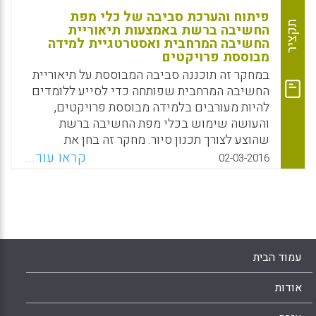
פיתוח והערכת סביבה של כלי מפת
תקציר
החשיבה ברשת באמצעות תיאוריית
החשיבה המרחבית ואסטרטגיית למידה
מבוססת פרויקטים
במחקר זה תוכננה סביבה המבוססת על תיאוריית
החשיבה המרחבית שפותחה כדי לסייע ללומדים
להיות מעורבים בלמידה מבוססת פרויקטים,
והעושה שימוש בכלי מפת החשיבה ברשת
שהוצע לצורך תכנון סיור. מחקר זה בחן את
ההבדלים בביצועי הלמידה ובביצוע פרויקטים בין
קראו עוד...
02-03-2016
משתתפים המשתמשים בכלי מפת החשיבה
ברשת (קבוצת הניסוי) לבין מנועי חיפוש רגילים
באינטרנט (קבוצת הביקורת). התוצאות מראות
שהביצוע של קבוצת הניסוי היה טוב יותר באופן
ניכר מזה של קבוצת הביקורת הן במונחים של
ביצועי למידה הן במונחים של ביצוע פרויקטים
עמוד הבית
(Hou, Huei-Tse; Yu, Tsai-Fang; Wu, Yi-Xuan;
Sung, Yao-Ting; Chang, Kuo-En, 2016).
אודות