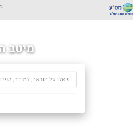
מכ
מיטב ה