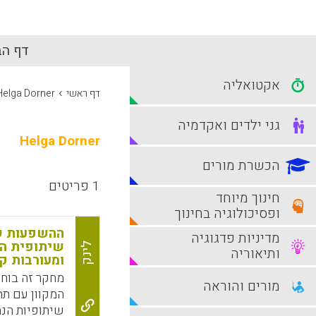
דף הב
אקטואליה
›
דף ראשי
Helga Dorner
גני ילדים ואקדמיה
Helga Dorner
הכשרת מורים
1 פריטים
חינוך מיוחד
ופסיכולוגיה בחינוך
ההשפעות של
מדיניות פדגוגיה
שיתופית הנ
לינק
ותיאוריה
ומעורבות ק
מחקר זה בוח
מורים והוראה
המקוון עם תה
שיתופיות הנ