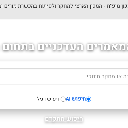
ון מופ"ת - המכון הארצי למחקר ולפיתוח בהכשרת מורים וב
מאמרים העדכניים בתחום ה
חיפוש AI
חיפוש רגיל
חיפוש מתקדם