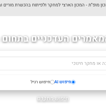
ון מופ"ת - המכון הארצי למחקר ולפיתוח בהכשרת מורים וב
מאמרים העדכניים בתחום ה
חיפוש AI
חיפוש רגיל
חיפוש מתקדם