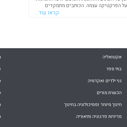
 על הפרקטיקה עצמה. הכותבים מתמקדים
מחים וחונכיהם חושבים על הוראה ואילו
קראו עוד...
מעלים בהקשר לפעילות ההוראתית שלהם. זאת
ף את הידע שלהם וכיצד הם מבינים את
ההוראה ואת מקומם בה (Bieda, K. N., Sela, H., & Chazan,
Faceboo
Email
Whats
X
אקטואליה
מ
בתי ספר
נ
גני ילדים ואקדמיה
ס
הכשרת מורים
ס
חינוך מיוחד ופסיכולוגיה בחינוך
ת
מדיניות פדגוגיה ותיאוריה
ת