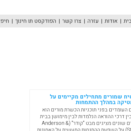
ית
אודות
עזרה
צרו קשר
הפודקסט תו חינוך
חיפוש
יח שמורים מתחילים מקיימים על
טיקה במהלך ההתמחות
העומדים בפני תוכניות הכשרת מורים הוא
ין דרכי ההוראה הנלמדות לבין מימושן בבית
הספר. מחקרים שונים מציגים מבט "קודר" (Anderson &
Stillman 2013) על השפעת ההתנסות המעשית על האמונות