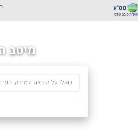
מכ
מיטב ה