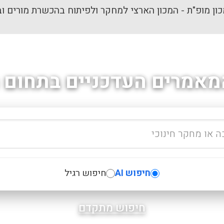
ון מופ"ת - המכון הארצי למחקר ולפיתוח בהכשרת מורים וב
מאמרים העדכניים בתחום ה
חיפוש AI
חיפוש רגיל
חיפוש מתקדם