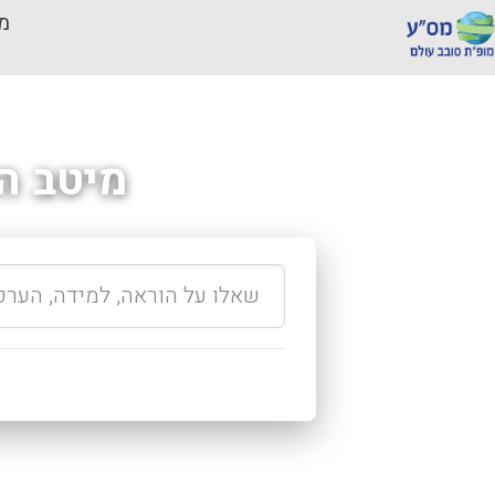
מכ
מיטב ה