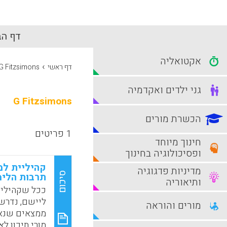
דף הב
אקטואליה
›
דף ראשי
G Fitzsimons
גני ילדים ואקדמיה
G Fitzsimons
הכשרת מורים
1 פריטים
חינוך מיוחד
ופסיכולוגיה בחינוך
קהיליית למ
מדיניות פדגוגיה
סיכום
תרבות הלימ
ותיאוריה
ככל שקהיליו
ליישם, נדרש 
מורים והוראה
ממצאים שנאס
מורי תיכון ל