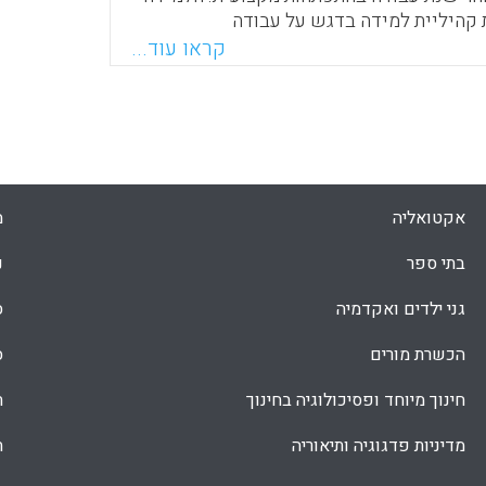
 קהיליית למידה בדגש על עבודה
 בתפישתה הרחבה, במטרה להפוך את תרבות
קראו עוד...
ית הספר לתרבות של קהיליית למידה
מקצועית( PLC) ולברר את ההשתמעויות להיבט המנהיגותי
קר בדק את העמדות, המחשבות והרגשות של
Nehring, J. .).
Faceboo
Email
Whats
X
אקטואליה
מ
בתי ספר
נ
גני ילדים ואקדמיה
ס
הכשרת מורים
ס
חינוך מיוחד ופסיכולוגיה בחינוך
ת
מדיניות פדגוגיה ותיאוריה
ת