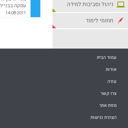
ניהול וסביבות למידה
עסקה בבניית
קולבורטיבית
14-08-2011
המבוגרים בב
תחומי לימוד
בתהליך. המח
המורים בשלב זה ( & Fitzsimons, G
k
App
עמוד הבית
אודות
עזרה
צרו קשר
מפת אתר
הצהרת נגישות