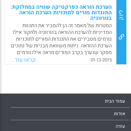
הערכת הוראה כפרקטיקה שנויה במחלוקת:
התנגדות מורים לתוכניות הערכת הוראה
לינק
בנורווגיה
המטרות של מאמר זה הן להסביר את התהוות
המדיניות להערכת ההוראה בנורווגיה ולחקור אילו
גורמים מסבירים את התנגדות המורים לתוכניות
הערכת ההוראה. ניתוח משוואת מבניות של נתונים
מסקר שנערך בקרב המורים מראה אילו גורמים
קושרו מבחינה סטטיסטית עם המושג של
קראו עוד...
01-12-2015
התנגדות המורים להערכת ההוראה. לחץ (stress)
והתנגדות של מורים מקושרים באופן חיובי
למטרת הפיקוח הנתפסת של הערכת ההוראה
במקום להערכה עצמה. התנגדות המורים מקושרת
בבירור באופן שלילי להכרה שלהם במשוב
התלמידים ולתפיסה שלהם את התקשורת עם
עמוד הבית
מנהיגות (Elstad, Eyvind; Lejonberg, Eli;
Christophersen, Knut-Andreas, 2015).
אודות
Facebook
Email
WhatsApp
X
עזרה