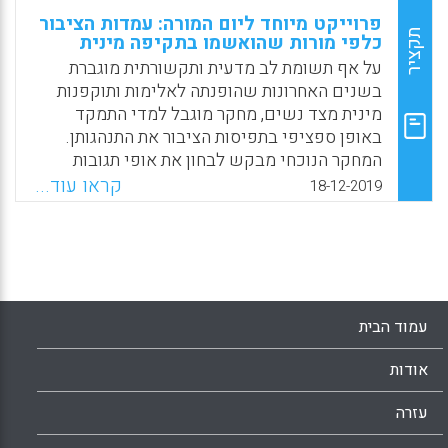
פרוייקט מיוחד ליום המורה: עמדות הציבור
תקציר
כלפי מורות שהואשמו בתקיפה מינית
על אף תשומת לב מדעית ותקשורתית מוגברת
בשנים האחרונות שהופנתה לאלימות ותוקפנות
מינית מצד נשים, מחקר מוגבל למדי התמקד
באופן ספציפי בתפיסות הציבור את התנהגותן.
המחקר הנוכחי מבקש לבחון את אופי תגובות
הציבור ואת עמדותיו כלפי קטגוריה של תוקפות
קראו עוד...
18-12-2019
מיניות הנמצאת לעתים קרובות במרכז השיח
התקשורתי – מורות אשר תקפו תלמידים
מתבגרים – באמצעות סקירת תגובות קוראים
שהועלו בעקבות חמישה מאמרים שפורסמו
בעיתון "הפינגטון פוסט" (Huffington Post) בין
נובמבר 2010 לנובמבר 2013.
עמוד הבית
Facebook
Email
WhatsApp
X
אודות
עזרה