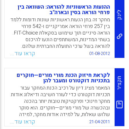
ההנעות הראשוניות להוראה: השוואה בין
פרחי הוראה בסין ובארה"ב
לינק
מחקר זה בחן הנעות ראשוניות שונות ודומות ללמד
בין 257 פרחי הוראה אמריקניים ו-542 פרחי
הוראה סיניים תוך שימוש בסקאלת FIT-Choice.
בשתי המדינות, המשתתפים הונעו להיכנס
להוראה בשל ערכי התועלת החברתית שלהם.
פרחי ההוראה האמריקנים דיווחו על הנעות גבוהות
קראו עוד...
01-08-2012
באופן ניכר מערכי התועלת החברתית, יכולות
להוראה, ערכים פנימיים וחוויות קודמות של
הוראה ולמידה, והנעות לגבי קריירה בנסיגה נמוכה
לקראת חיזוק הכנת מורי מורים—חוקרים
יותר(Lin, Emily, Shi, Qingmin, Wang, Jian,
תקציר
בתכניות דוקטורט ומעבר להן
Zhang, Shaoan, Hui, Liu, 2012).
המאמר מציג דיון על רכיב הכנת המחקר עבור
תכניות דוקטורט כדי לעורר חשיבה ודיאלוג אודות
Facebook
Email
WhatsApp
X
מחקר חינוכי ופרקטיקות טובות יותר בהכנה
ובהכשרה של מורי מורים—חוקרים. הוא סוקר
שלוש שאלות, על למידה אודות מחקר, למידה
כיצד לבצע מחקר, וכיצד למידה על וביצוע של
קראו עוד...
21-04-2011
מחקר חינוכי יכולים להמשיך מעבר לתכניות