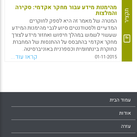
מהימנות מידע עבור מחקר אקדמי: סקירה
תקציר
והמלצות
המטרה של מאמר זה היא לספק לחוקרים
המדעיים ולסטודנטים סיוע לגבי מהימנות המידע
שעשוי לשמש במהלך חיפוש ואחזור מידע לצורך
מחקר אקדמי בהתבסס על ההתנסות של המחברת
כחוקרת בינתחומית וכספרנית באוניברסיטה.
המאמר מורכב מהמשגה קצרה של המושג
קראו עוד...
01-11-2015
מהימנות המידע, וממדריך מעשי הכולל שלושה
תהליכים להשגת מידע מהימן: ידע של
אינדיקטורים ביבליומטריים, הערכה של מקורות
מידע וניתוח התוכן של פרסומים ששוחזרו
(Colepicolo, Eliane, 2015).
עמוד הבית
Facebook
Email
WhatsApp
X
אודות
עזרה