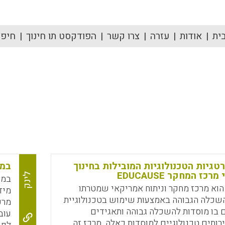
ית
אודות
עזרה
צרו קשר
הפודקסט תו חינוך
חיפוש
גיות הטכנולוגיות המובילות בחינוך
במב
לינק
במע
EDUCAUS הוא מרכז מחקר וניתוח אמריקאי שמטרתו
מיד
שכלה הגבוהה באמצעות שימוש בטכנולוגיית
מרכ
ם בו מוסדות להשכלה גבוהה ותאגידים
עוב
תים טכנולוגיים למוסדות כאלה. מרכז זה