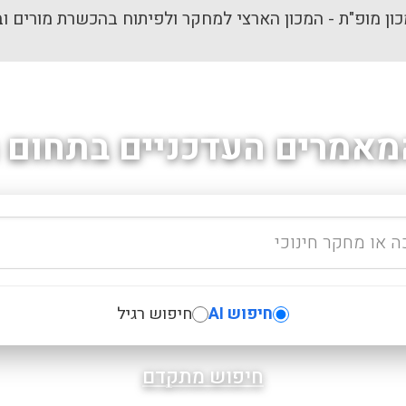
ון מופ"ת - המכון הארצי למחקר ולפיתוח בהכשרת מורים וב
מאמרים העדכניים בתחום ה
חיפוש AI
חיפוש רגיל
חיפוש מתקדם