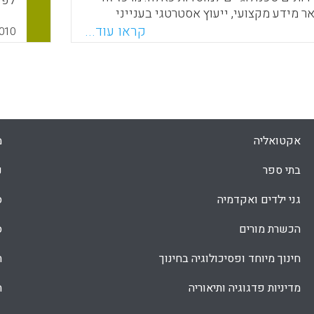
לפי
ר מידע מקצועי, ייעוץ אסטרטגי בענייני
המע
ות ומחקר יישומי בתחומי ההוראה והלימוד.
קראו עוד...
טבל
010
שהכין, מנה המרכז את עשר האסטרטגיות
זו 
ו בתחום ההשכלה הגבוהה ב-2018:
מאפ
הנב
Faceboo
Email
Whats
X
אקטואליה
מ
בתי ספר
נ
גני ילדים ואקדמיה
ס
הכשרת מורים
ס
חינוך מיוחד ופסיכולוגיה בחינוך
ת
מדיניות פדגוגיה ותיאוריה
ת