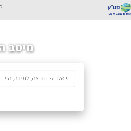
מכ
מיטב ה