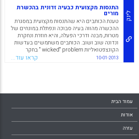
התנסות מקצועית כבעיה זדונית בהכשרת
מורים
לינק
טענת הכותבים היא שהתנסות מקצועית במסגרת
ההכשרה מהווה בעיה סבוכה ונפתלת במונחים של
מטרות, מבנה ודרכי הפעלה, והיא חוזרת ונחקרת
ונדונה שוב ושוב. הכותבים משתמשים בעדשות
הקונצפטואליות wicked" problem " בחקר
שאלת המורכבות של ההתנסות המעשית
קראו עוד...
10-01-2013
המקצועית בהכשרת מורים(ITE) העומדת באופן
מתמיד בדיון ובמחלוקת וכיצד יכולות עדשות אלה
לקדם תשובות ( Southgate, E., Reynolds, R., &
Howley, P ) .
Facebook
Email
WhatsApp
X
עמוד הבית
אודות
עזרה