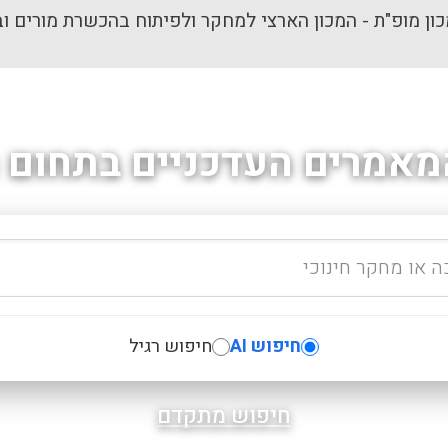
ון מופ"ת - המכון הארצי למחקר ולפיתוח בהכשרת מורים וב
מאמרים העדכניים בתחום ה
חיפוש AI
חיפוש רגיל
חיפוש מתקדם