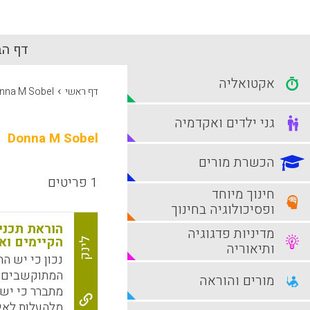
דף הב
אקטואליה
›
דף ראשי
nna M Sobel
גני ילדים ואקדמיה
Donna M Sobel
הכשרת מורים
1 פריטים
חינוך מיוחד
ופסיכולוגיה בחינוך
הוראת תכני
מדיניות פדגוגיה
הקיימים וא
לינק
ותיאוריה
נכון כי יש ה
המתוקשבים המ
מורים והוראה
מתברר כי יש 
מלהעלות לאינ