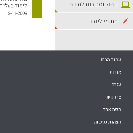
ניהול וסביבות למידה
לימוד בעלי ד
לעתים מהמרצ
12-11-2009
חשובים בתחו
תחומי לימוד
אחרת לתכנון
מורכבים. הג
משמעותית יות
וגם על אינטר
המרצה/מדריך
עמוד הבית
בין לומדים ו
מרבית האילו
אודות
תחומי דעת מ
טובה יותר של
עזרה
גם במערך הת
את מידת ההבנ
צרו קשר
פערי הידע .
ולמידה מתוקש
מפת אתר
Joanna C ) .
הצהרת נגישות