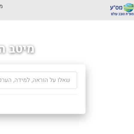
מכ
מיטב ה