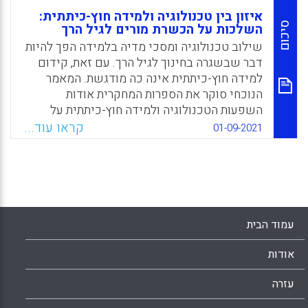
איזון בין טכנולוגיה ולמידה חוץ-כיתתית:
סיכום
השלכות על הכשרת מורים לגיל הרך
שילוב טכנולוגיה ומסכי מדיה בלמידה הפך להיות
דבר שבשגרה בחינוך לגיל הרך. עם זאת, קידום
למידה חוץ-כיתתית אינה כה מודגשת. המאמר
הנוכחי סוקר את הספרות המחקרית אודות
השפעות הטכנולוגיה ולמידה חוץ-כיתתית על
התפתחותם של ילדים צעירים. בהתבסס על
קראו עוד...
01-09-2021
הספרות הרלוונטית, מאמר זה כולל המלצות
להכשרת מורים לגיל הרך לגבי יצירת איזון הולם
בין שימוש בטכנולוגיה לבין למידה בחוץ.
Facebook
Email
WhatsApp
X
עמוד הבית
אודות
עזרה