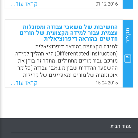
דיפרנציאלית במדגם של 272 מורים מתחילים
קראו עוד...
01-12-2016
מ-72 בתי ספר יסודיים. ניתוחי נתונים היררכיים
(multilevel analyses) מראים שהכשרת מורים,
דיאלוג רפלקטיבי, פומביות של הפרקטיקה, סוג
החשיבות של משאבי עבודה ומסוגלות
החינוך והגיוון באוכלוסיית התלמידים קשורים
תקציר
עצמית עבור למידה מקצועית של מורים
חדשים בהוראה דיפרנציאלית
לשימוש של מורים מתחילים בפעילויות למידה
של הוראה דיפרנציאלית (De Neve, Debbie;
למידה מקצועית בהוראה דיפרנציאלית
Devos, Geert, 2016).
(Differentiated Instruction) היא תהליך למידה
מורכב עבור מורים מתחילים. מחקר זה בוחן את
Facebook
Email
WhatsApp
X
ההשפעה ההדדית שבין משאבי עבודה (כלומר,
אוטונומיה של מורים ומאפיינים של קהילות
למידה מקצועיות) לבין משאבים אישיים (כלומר,
קראו עוד...
15-04-2015
מסוגלות עצמית של מורים) המונחים כגורמים
מכריעים להתמקצעות בהוראה דיפרנציאלית.
המדגם כלל 227 מורים מתחלים מתוך 65 בתי
ספר יסודיים (De Neve, Debbie; Devos, Geert;
Tuytens, Melissa, 2015).
עמוד הבית
Facebook
Email
WhatsApp
X