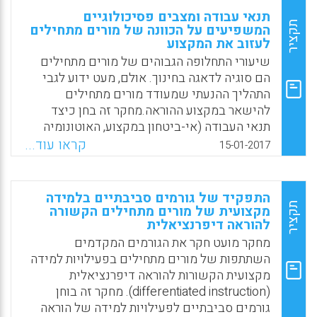
תנאי עבודה ומצבים פסיכולוגיים
תקציר
המשפיעים על הכוונה של מורים מתחילים
לעזוב את המקצוע
שיעורי התחלופה הגבוהים של מורים מתחילים
הם סוגיה לדאגה בחינוך. אולם, מעט ידוע לגבי
התהליך ההנעתי שמעודד מורים מתחילים
להישאר במקצוע ההוראה.מחקר זה בחן כיצד
תנאי העבודה (אי-ביטחון במקצוע, האוטונומיה
של המורה, אחריות קולקטיבית, דיאלוג רפלקטיבי,
קראו עוד...
15-01-2017
ופרקטיקה לא מופרטת) ומצבים פסיכולוגיים
(מסוגלות עצמית של המורה ומחויבות רגשית)
משפיעים על הכוונה לעזוב את המקצוע (De
התפקיד של גורמים סביבתיים בלמידה
Neve, Debbie; Devos, Geert, 2017).
תקציר
מקצועית של מורים מתחילים הקשורה
להוראה דיפרנציאלית
Facebook
Email
WhatsApp
X
מחקר מועט חקר את הגורמים המקדמים
השתתפות של מורים מתחילים בפעילויות למידה
מקצועית הקשורות להוראה דיפרנציאלית
(differentiated instruction). מחקר זה בוחן
גורמים סביבתיים לפעילויות למידה של הוראה