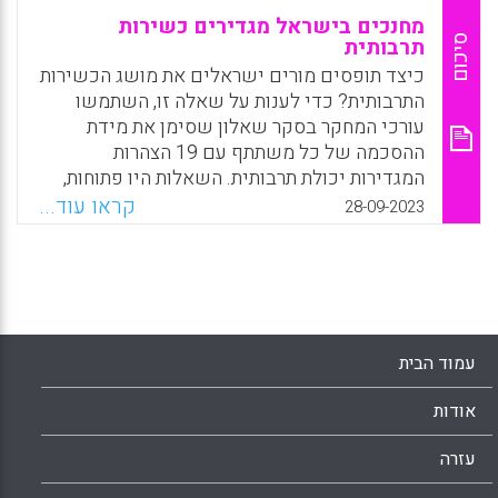
מחנכים בישראל מגדירים כשירות
סיכום
תרבותית
כיצד תופסים מורים ישראלים את מושג הכשירות
התרבותית? כדי לענות על שאלה זו, השתמשו
עורכי המחקר בסקר שאלון שסימן את מידת
ההסכמה של כל משתתף עם 19 הצהרות
המגדירות יכולת תרבותית. השאלות היו פתוחות,
ואפשרו למשתתפים לשתף את דעותיהם על
קראו עוד...
28-09-2023
יכולת תרבותית
Facebook
Email
WhatsApp
X
עמוד הבית
אודות
עזרה