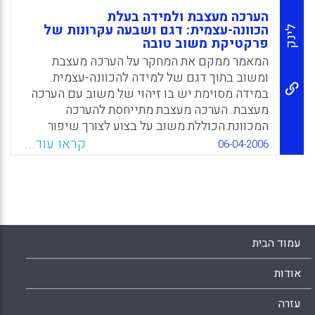
הערכה מעצבת ולמידה בעלת
הכוונה-עצמית: דגם ושבעה עקרונות של
לינק
פרקטיקת משוב טובה
המאמר ממקם את המחקר על הערכה מעצבת
ומשוב בתוך דגם של למידה להכוונה-עצמית.
במידה מסוימת יש בו זיהוי של משוב עם הערכה
מעצבת. הערכה מעצבת מתייחסת להערכה
המכוונת הכוללת משוב על בצוע לצורך שיפור
וחיזוק הלמידה. טיעון מרכזי הוא שבהשכלה
קראו עוד...
06-04-2006
הגבוהה, הערכה מעצבת ומשוב אמורים להעצים
את התלמידים כלומדים בעלי הכוונה-עצמית.
הכוונה ללמידה שבה לומדים יכולים לווסת
היבטים של החשיבה, ההנעה וההתנהגות במהלך
הלמידה ( Nicol, D. J., & Macfarlane-Dick, D).
עמוד הבית
Facebook
Email
WhatsApp
X
אודות
עזרה