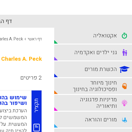
דף הב
אקטואליה
›
דף ראשי
rles A. Peck
גני ילדים ואקדמיה
Charles A. Peck
הכשרת מורים
2 פריטים
חינוך מיוחד
ופסיכולוגיה בחינוך
שימוש בהער
מדיניות פדגוגיה
תקציר
ושיפור בהכ
ותיאוריה
הערכת ביצועי
המשמשים לדגי
מורים והוראה
המעשית. על מ
להציג תיק עב