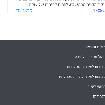
פור תכנית מתמשכת, לתרום לפיתוח של שפה
קרטית ומשותפת של הפרקטיקה, ולהאיץ את
קראו עוד...
17-05-2
ההתמקצעות של ההוראה (Peck, Charles A.; Singer-
Gabella, Marcy; Sloan, Tine; Susan Lin, 201
Facebook
Email
WhatsApp
X
ורים והוראה
יהול וסביבות למידה
ביבות למידה מתוקשבות
ביבות למידה עתירות טכנולוגיה
חומי לימוד
למידים