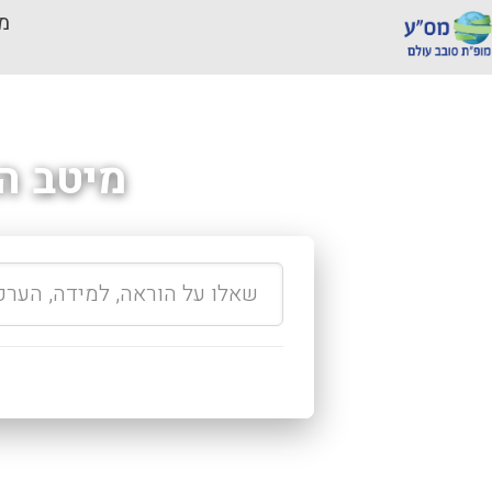
מכ
מיטב ה