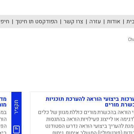
ית
אודות
עזרה
צרו קשר
הפודקסט תו חינוך
חיפוש
Cha
כות ביצועי הוראה להערכת תוכניות
מדו
תקציר
שרת מורים
מור
 הוראה בהכשרת מורים כוללת מגוון של כלים
במא
מה או לייצוג פעילויות הוראה בהתנסות
הור
נת להעריך ביצועי הוראה נדרש הסטודנט
הפר
ודות (פורטפוליו) המשלב איסוף, ניתוח
ביצ