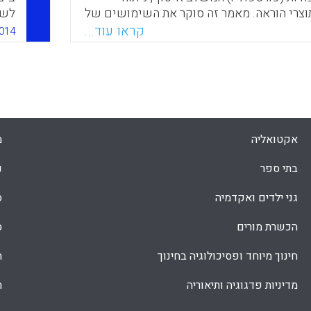
וצרי הוראה. מאמר זה סוקר את השימושים של
לשי
עי הוראה של סטודנטים כמשאבים ללמידה,
קונ
קראו עוד...
014
ת ושיפור הכשרת המורים. בנוסף, מציג
ת מעשיות למדיניות באשר ליישום ושימוש
4).
ביצועי הוראה בהכשרה המעשית.
Faceboo
Email
Whats
X
אקטואליה
מ
בתי ספר
נ
גני ילדים ואקדמיה
ס
הכשרת מורים
ס
חינוך מיוחד ופסיכולוגיה בחינוך
ת
מדיניות פדגוגיה ותיאוריה
ת