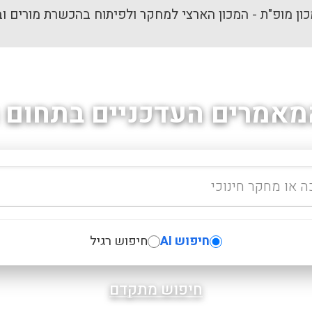
ון מופ"ת - המכון הארצי למחקר ולפיתוח בהכשרת מורים וב
מאמרים העדכניים בתחום ה
חיפוש AI
חיפוש רגיל
חיפוש מתקדם