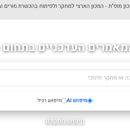
ון מופ"ת - המכון הארצי למחקר ולפיתוח בהכשרת מורים וב
מאמרים העדכניים בתחום ה
חיפוש AI
חיפוש רגיל
חיפוש מתקדם