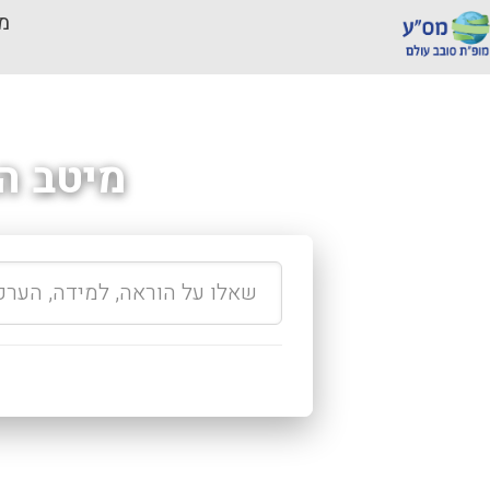
מכ
מיטב ה