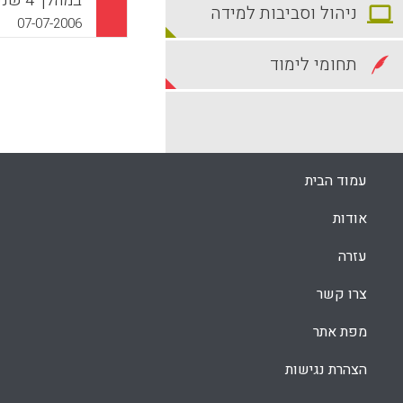
במהלך
ניהול וסביבות למידה
07-07-2006
ובין תלמידים
בדרך מסורתי
תחומי לימוד
ולנתח את או
במיוחד ללומד
אינטראקטיבי
ביולי בסן דייגו בארה"ב
עמוד הבית
k
App
אודות
עזרה
צרו קשר
מפת אתר
הצהרת נגישות