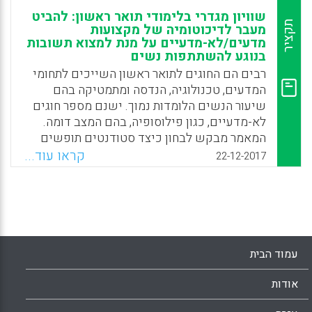
שוויון מגדרי בלימודי תואר ראשון: להביט
תקציר
מעבר לדיכוטומיה של מקצועות
מדעים/לא-מדעיים על מנת למצוא תשובות
בנוגע להשתתפות נשים
רבים הם החוגים לתואר ראשון השייכים לתחומי
המדעים, טכנולוגיה, הנדסה ומתמטיקה בהם
שיעור הנשים הלומדות נמוך. ישנם מספר חוגים
לא-מדעיים, כגון פילוסופיה, בהם המצב דומה.
המאמר מבקש לבחון כיצד סטודנטים תופשים
את המקצועות הנלמדים במסגרת לימודי תואר
קראו עוד...
22-12-2017
ראשון והאם התפישה שקיימת הפליה מגדרית
נגד נשים בחוגים מסוימים אכן מנבאת הבדלים
מגדריים בחוגי הלימוד. מן המחקר עולה שהמנבא
הדומיננטי לאיזון מגדרי בחוגים לתואר ראשון
אינו היות המקצוע מדעי או לא-מדעי, אלא שילוב
של מאפיינים שונים של המקצוע, כגון האם
עמוד הבית
המקצוע נתפש כמתמטי, מדעי, מסייע לאנשים או
יצירתי.
אודות