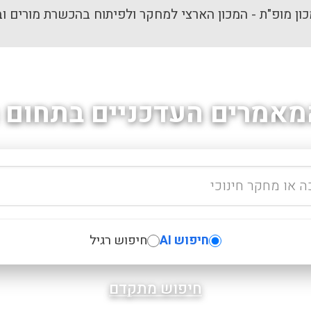
ון מופ"ת - המכון הארצי למחקר ולפיתוח בהכשרת מורים וב
מאמרים העדכניים בתחום ה
חיפוש AI
חיפוש רגיל
חיפוש מתקדם