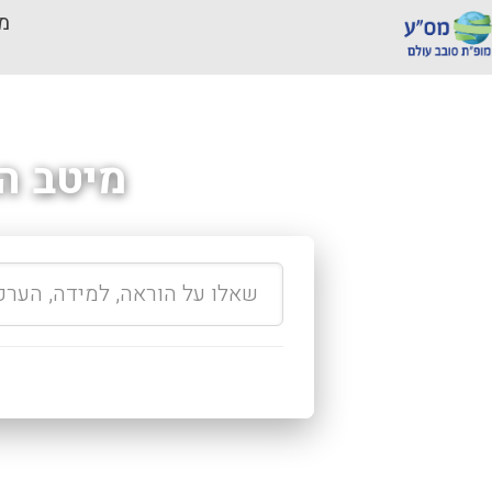
מכ
מיטב ה