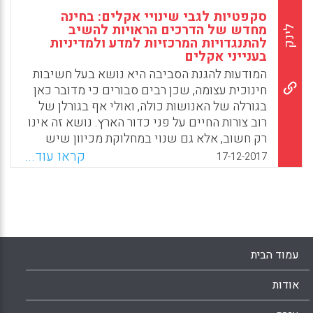
סקפטיות לגבי שינויי אקלים: בחינה
מחדש של הדרכים הראויות להשיב
לינק
להתנגדויות המרכזיות למדע ולמדיניות
בענייני אקלים
המודעות להגנת הסביבה היא נושא בעל חשיבות
חינוכית עצומה, שכן רבים סבורים כי מדובר כאן
בגורלה של האנושות כולה, ואולי אף בגורלן של
רוב צורות החיים על פני כדור הארץ. נושא זה אינו
רק חשוב, אלא גם שנוי במחלוקת מכיוון שיש
המכחישים את ההתחממות הגלובלית וממילא גם
קראו עוד...
17-12-2017
את נבואות הזעם הקשורות בה. מסקירת הספרות
במאמר זה עולה כי ההנחה המקובלת היא כי
מכחישי ההתחממות הגלובלית לוקים בהונאה
עצמית. ואולם מחברי המאמר בחרו להתמקד
בביקורת שמותחים הספקנים לגבי קיומה של
התחממות גלובלית, וגורסים כי במקום להתמקד
עמוד הבית
במניעים הפנימיים של הספקנים, מוטב להשיב
באופן ענייני לטענותיהם.
אודות