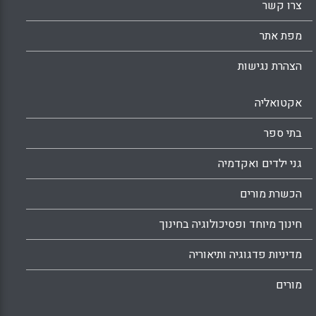
צרו קשר
סיפר במהלך הרצאתו גם על ניסיונות בארה"ב
לפתח מודל תקשובי תלת-מימדי של חקר רשת
מפת אתר
כתחליף לחקר-הרשת הטקסטואלי. עוד ממליץ
דודג' למורים לעשות שימוש בתוכנת האיור
הצהרת נגישות
החופשית Gliffy.com כחלק מההתנסות שלהם
להמחשת תהליכים ותכנים בכיתה.
אקטואליה
Facebook
Email
WhatsApp
X
בתי ספר
גני ילדים ואקדמיה
הכשרת מורים
חינוך מיוחד ופסיכולוגיה בחינוך
מדיניות פדגוגיה ותיאוריה
מורים