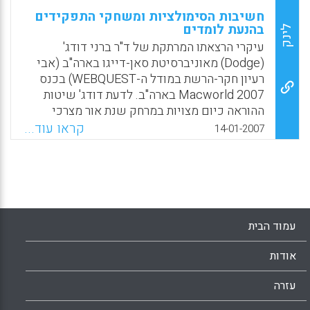
חשיבות הסימולציות ומשחקי התפקידים
בהנעת לומדים
לינק
עיקרי הרצאתו המרתקת של ד"ר ברני דודג'
(Dodge) מאוניברסיטת סאן-דייגו בארה"ב (אבי
רעיון חקר-הרשת במודל ה-WEBQUEST) בכנס
Macworld 2007 בארה"ב. לדעת דודג' שיטות
ההוראה כיום מצויות במרחק שנת אור מצרכי
ההתעניינות של הילדים. על מנת להגביר את
קראו עוד...
14-01-2007
המוטיבציה של הלומד בתחומי דעת שונים יש
לשלב יותר ויותר סביבות של סימולציה
במחשבים. התלמידים זקוקים לאתגרים בלמידה
כל הזמן ויש למצוא דרכים על מנת לאתגר אותם
בדרך של משחקי תפקידים. דודג' מדגים
בהרצאתו כמה וכמה סביבות למידה ממוחשבות
עמוד הבית
חדשות כגון INFORM 7 לסימולציה ספרותית
בהוראה בארה"ב ועוד. יש לבסס את סביבות
אודות
הלמידה הממוחשבות על עקרונות של משחק
תפקידים לימודי ברמות שונות תוך הבחנה בין
עזרה
משחקים לימודיים פשוטים ומורכבים. דודג'