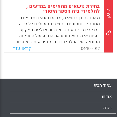
בחירת נושאים מתאימים במדעים ,
לתלמידי בית הספר היסודי
לינק
מאמר זה דן בשאלה, מדוע נושאים מדעיים
מסוימים נחשבים כמציגי מכשולים ללמידה
ומציע למורים איסטראטגיות אנליזה ועיקוף
בעיות אלה. הוא קובע את הטבע של התפיסה
השגויה של התלמיד ונותן מספר איסטראטגיות
לחשוף אותן ולעורר את התלמיד לחשיבה חוזרת
קראו עוד...
04-10-2012
לגבי אמונותיו במערכות. הוא מציג את תפקיד
המורים בתיקון התפיסות השגויות האלה על ידי
התייחסות וחשיפת הסיבות שגרמו ליצירתן ( Metz
B, Gooding J) .
Facebook
Email
WhatsApp
X
עמוד הבית
אודות
עזרה