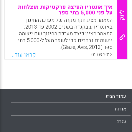
איך אונטריו הפיצה פרקטיקות מוצלחות
על פני 5,000 בתי ספר
לינק
המאמר מציג חקר מקרה של מערכת החינוך
באונטריו שבקנדה בשנים 2002 עד 2013.
המאמר מציין כיצד מערכת החינוך שם יישמה
יישומים נבחרים כדי לשפר מעל ל-5,000 בתי
ספר (Glaze, Avis, 2013).
קראו עוד...
01-03-2013
Facebook
Email
WhatsApp
X
עמוד הבית
אודות
עזרה