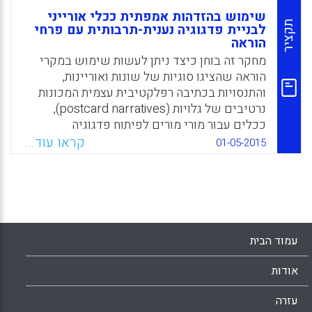
שימוש בהזדהות אמפתית ככלי אורייני
תקציר
לבניית פדגוגיה נענית-תרבותית עם פרחי
הוראה
מחקר זה בוחן כיצד ניתן לעשות שימוש במקרי
הוראה שהציגו סוגיות של שונות ואוריינות,
והתנסויות בכתיבה רפלקטיבית עצמית המכונות
נרטיבים של גלויות (postcard narratives),
ככלים עבור מורי מורים לפיתוח פדגוגיה
נענית-תרבותית (culturally responsive
קראו עוד...
01-05-2015
pedagogy) עם פרחי הוראה (Gunn, AnnMarie
Alberton; King, James R. , 2015).
Facebook
Email
WhatsApp
X
עמוד הבית
אודות
עזרה