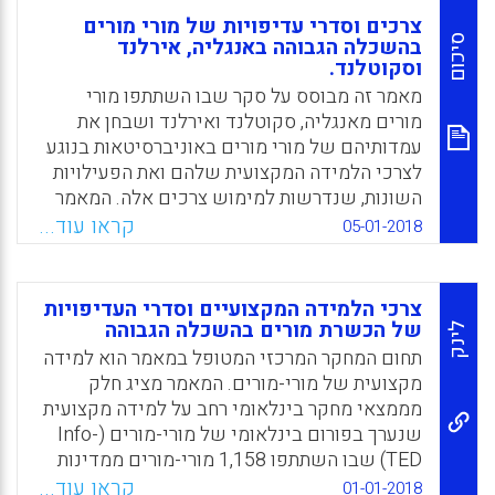
צרכים וסדרי עדיפויות של מורי מורים
סיכום
בהשכלה הגבוהה באנגליה, אירלנד
וסקוטלנד.
מאמר זה מבוסס על סקר שבו השתתפו מורי
מורים מאנגליה, סקוטלנד ואירלנד ושבחן את
עמדותיהם של מורי מורים באוניברסיטאות בנוגע
לצרכי הלמידה המקצועית שלהם ואת הפעילויות
השונות, שנדרשות למימוש צרכים אלה. המאמר
מצטרף לכתיבה מועטה יחסית, העוסקת
קראו עוד...
05-01-2018
בהתפתחות מקצועית של מורי מורים ועומד על
המאפיינים המיוחדים של תהליכי הלמידה של
קבוצה זו כפי שמתוארים מנקודת מבטם האישית.
צרכי הלמידה המקצועיים וסדרי העדיפויות
תהליכי הלמידה המקצועית נבחנים לאור מגמות
של הכשרת מורים בהשכלה הגבוהה
לינק
של אקדמיזציה, מדידה ודירוג ביצועים של
תחום המחקר המרכזי המטופל במאמר הוא למידה
מוסדות אקדמיים וגם תוכניות להכשרת מורים.
מקצועית של מורי-מורים. המאמר מציג חלק
מממצאי מחקר בינלאומי רחב על למידה מקצועית
Facebook
Email
WhatsApp
X
שנערך בפורום בינלאומי של מורי-מורים (Info-
TED) שבו השתתפו 1,158 מורי-מורים ממדינות
שונות (2017Czerniawski ,). המאמר מתמקד
קראו עוד...
01-01-2018