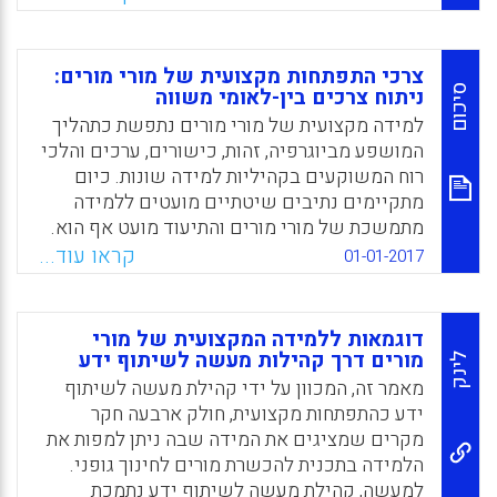
בהתייחסות של מורי מורים בשלוש מדינות –
אנגליה, אירלנד וסקוטלנד – לצרכי הלמידה
המקצועית שלהם. המונחים "התפתחות מקצועית"
צרכי התפתחות מקצועית של מורי מורים:
ו"למידה מקצועית" מופיעים בספרות המחקרית
סיכום
ניתוח צרכים בין-לאומי משווה
לעיתים כמונחים נרדפים לתיאור תהליכים
למידה מקצועית של מורי מורים נתפשת כתהליך
פורמליים ובלתי-פורמליים המאפשרים למורי
המושפע מביוגרפיה, זהות, כישורים, ערכים והלכי
מורים לשפר את עבודתם המקצועית. "מורי מורים"
רוח המשוקעים בקהיליות למידה שונות. כיום
במאמר הוא מונח הכולל את המעורבים מקצועית
מתקיימים נתיבים שיטתיים מועטים ללמידה
בתוכניות הכשרת מורים באוניברסיטאות,
מתמשכת של מורי מורים והתיעוד מועט אף הוא.
במכללות ובבתי ספר. המאמר מציג הגדרות שונות
לנוכח המיצוב התעסוקתי הייחודי והיעדר מיקוד
קראו עוד...
01-01-2017
הקשורות להתפתחות מקצועית של מורי מורים,
פורמלי בעיסוק זה, נקודת המוצא של הכותבים
ומעגן תהליכים אלה בהקשרים השונים של
היא במיצוב הפרקטי של מורי מורים בהקשרים
המשתתפים.
מקומיים, לאומיים אזוריים וגלובליים. בהתבסס
דוגמאות ללמידה המקצועית של מורי
על שני דוחות שעסקו בקידום ובתמיכה בחזון
מורים דרך קהילות מעשה לשיתוף ידע
Facebook
Email
WhatsApp
X
לינק
משותף ובהבנה משותפת של המשמעות של
מאמר זה, המכוון על ידי קהילת מעשה לשיתוף
"איכות" בהכשרת מורי מורים ובנגישות
ידע כהתפתחות מקצועית, חולק ארבעה חקר
להזדמנויות איכותיות של התפתחות מקצועית
מקרים שמציגים את המידה שבה ניתן למפות את
נוסחו שתי שאלות מנחות לסקר: (1) אילו פעילויות
הלמידה בתכנית להכשרת מורים לחינוך גופני.
של למידה מקצועית מורי מורים מעריכים ברמה
למעשה, קהילת מעשה לשיתוף ידע נתמכת