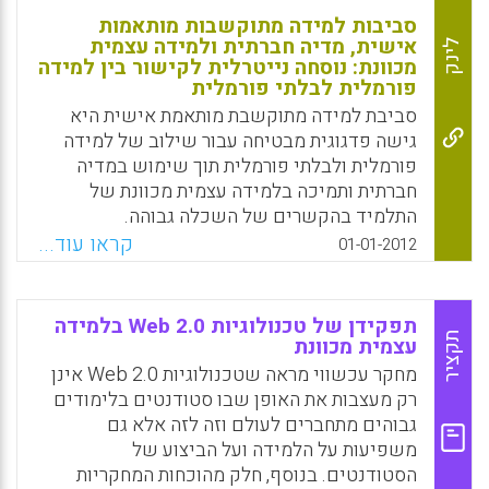
סביבות למידה מתוקשבות מותאמות
אישית, מדיה חברתית ולמידה עצמית
לינק
מכוונת: נוסחה נייטרלית לקישור בין למידה
פורמלית לבלתי פורמלית
סביבת למידה מתוקשבת מותאמת אישית היא
גישה פדגוגית מבטיחה עבור שילוב של למידה
פורמלית ולבלתי פורמלית תוך שימוש במדיה
חברתית ותמיכה בלמידה עצמית מכוונת של
התלמיד בהקשרים של השכלה גבוהה.
קראו עוד...
01-01-2012
Facebook
Email
WhatsApp
X
תפקידן של טכנולוגיות Web 2.0 בלמידה
תקציר
עצמית מכוונת
מחקר עכשווי מראה שטכנולוגיות Web 2.0 אינן
רק מעצבות את האופן שבו סטודנטים בלימודים
גבוהים מתחברים לעולם וזה לזה אלא גם
משפיעות על הלמידה ועל הביצוע של
הסטודנטים. בנוסף, חלק מהוכחות המחקריות