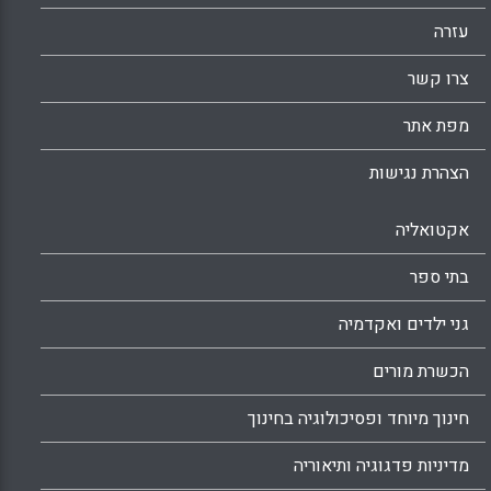
Anastasia; Cheema, Jehanzeb; Ware,
Herbert W).
עזרה
Facebook
Email
WhatsApp
X
צרו קשר
מפת אתר
הצהרת נגישות
אקטואליה
בתי ספר
גני ילדים ואקדמיה
הכשרת מורים
חינוך מיוחד ופסיכולוגיה בחינוך
מדיניות פדגוגיה ותיאוריה