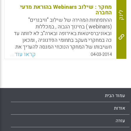
מחקר : שילוב Webinars בהוראת מדעי
החברה
לינק
ההתפתחות המהירה של שילוב "וויבנרים"
(webinars ) בחינוך הגבוה , במכללות
ובאוניברסיטאות באירופה ובארה"ב לא לוותה עד
כה במחקרי מעקב בתחומי הפדגוגיה , ומכאן
חשיבותו של המחקר הנוכחי המנסה להעריך את
התועלות הפדגוגיות של העברת נושאי לימוד
קראו עוד...
04-03-2014
באמצעות webinars , כאשר חקר המקרה הוא
בתחומי מדעי החברה באירופה.
Facebook
Email
WhatsApp
X
עמוד הבית
אודות
עזרה