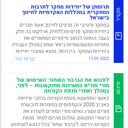
תרומתן של יחידות מחקר לתרבות
תקציר
המחקרית במכללות האקדמיות לחינוך
בישראל
במחקר נרטיבי זה, מרצים לחינוך אשר חברים
ביחידת מחקר פנים-מכללתית, או לקחו בה חלק
בעבר, הוזמנו לכתוב סיפורים המתארים את
החוויות המשמעותיות ביותר שחוו במהלך העבודה
ביחידות המחקר. בין היתר, נמצא שחברי יחידות
המחקר מוצבים בפוזיציה מורכבת ורגישה שבה
קראו עוד...
17-01-2022
הם באים במגע עם מרצים מנוסים ובעלי השפעה
במכללה אשר עלולים לבוז או להתעלם
מאבחנותיהם. בנוסף, הסטנדרטים האקדמיים
לפגוש את הברבור השחור: השימוש של
אשר מונהגים באוניברסיטה אינם תואמים,
סיכום
מורי מורים במערכות מתוקשבות – לפני,
במהלך ואחרי מגפת הקורונה
בהכרח, למטרות הפרקטיות והפדגוגיות של מורי
המורים במכללות האקדמיות לחינוך. לבסוף, עולה
כאשר התפשטה מגפת הקורונה ברחבי אירופה
שראשי ונשיאי המכללות האקדמיות ממלאים
באביב 2020 והקמפוסים במוסדות להכשרת
תפקיד מרכזי בהקמת יחידות המחקר, בתקצובה
מורים נסגרו, נאלצו מורי המורים לשדרג את
ובניווטה.
כישורי התקשוב שלהם מהיום למחר. מגפת
הקורונה הייתה ל'ברבור שחור' בכל הנוגע לשימוש