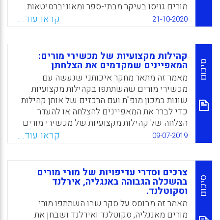
מורים גויסו בעיקר מבתי-ספר ומאוניברסיטאות.
עם כניסתם לתפקיד, הם קיבלו תמיכה מסוימת,
קראו עוד...
21-10-2020
אך לא רשמית. מחקר והוראה הם התחומים
העיקריים להתפתחות מקצועית של מורי המורים.
לרוב מורי המורים עמדות חיוביות כלפי המחקר.
קהילות מקצועיות של מכשירי מורים:
עם זאת, לתפיסתם, המוסדות שבהם הם עובדים
סיכום
המאפיינים שמקדמים את הצלחתן
אינם מעריכים מספיק את ההוראה. בעוד עמדות
מאמר זה מתאר מחקר איכותני שנעשה עם
ההולמות את אידיאל הלכידות החברתית קיימות
מכשירי מורים שהשתתפו בקהילות מקצועיות
בקרב מורי מורים, הם בעיקר מגיבים למה שהם
שונות במכון מופ"ת ועם הרכזים של אותן קהילות
תופסים כציפיות אינדבידואליסטיות ופרגמטיות
כדי לברר את המאפיינים להצלחה או להעדר
של המוסדות בהם הם עובדים. דבר זה בא לידי
הצלחה של קהילות מקצועיות של מכשירי מורים
ביטוי אצל מורי המורים בהפקת פרסומים
וכן את המאפיינים המסייעים לרכזי קהילות אלה
קראו עוד...
09-07-2019
אקדמיים.
להוביל את הקהילות בהצלחה. המחקר דן בגורמים
השונים, שעולים מדברי המרואיינים ומנתח אותם
Facebook
Email
WhatsApp
X
לאור הידוע בספרות בנוגע לתרומתן של קהילות
צרכים וסדרי עדיפויות של מורי מורים
מקצועיות לפיתוח הידע והמיומנויות של מכשירי
סיכום
בהשכלה הגבוהה באנגליה, אירלנד
המורים.
וסקוטלנד.
מאמר זה מבוסס על סקר שבו השתתפו מורי
Facebook
Email
WhatsApp
X
מורים מאנגליה, סקוטלנד ואירלנד ושבחן את