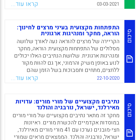
Facebook
Email
WhatsApp
X
של מורי מורים במערכות מתוקשבות. המאמר
קראו עוד...
03-03-2021
הנוכחי הוא תוצר של תהליך חקר עצמי של קבוצת
מורות בהכשרה להוראה במדינות שונות באירופה
והוא מציג את התנסותן בהוראה מתוקשבת
התפתחות מקצועית בעיני מרצים לחינוך:
שנכפתה עליהן עם פרוץ המגפה.
סיכום
הוראה, מחקר ומנהיגות ארגונית
הקריירה של מרצים להוראה נעה לאורך שלושה
Facebook
Email
WhatsApp
X
מסלולים של התפתחות מקצועית: הוראה, מחקר
ומנהיגות ארגונית. שלושת הנתיבים האלו יכולים
לנוע באופן משיק והרמוני, אך גם להוות מקור
ללחצים, מתחים ותסבוכות בשל הזמן שהם
מצריכים. באמצעות ראיונות עומק עם 16 מרצים
קראו עוד...
22-10-2020
לחינוך, נבדק כיצד חווים מרצים להוראה את
היחסים בין שלושת המסלולים האלו.
נתיבים מקצועיים של מורי מורים: עדויות
Facebook
Email
WhatsApp
X
סיכום
מאירלנד, ישראל, נורבגיה והולנד
מחקר זה מתאר נתיבים מקצועיים של מורי מורים
במוסדות אקדמיים להכשרת מורים. ראיונות
חצי-מובנים נערכו עם 41 מורי מורים מאירלנד,
ישראל, נורבגיה והולנד. הממצאים מראים שמורי