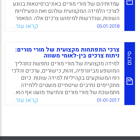
עמדותיהם של מורי מורים באוניברסיטאות בנוגע
לצרכי הלמידה המקצועית שלהם ואת הפעילויות
השונות, שנדרשות למימוש צרכים אלה. המאמר
מצטרף לכתיבה מועטה יחסית, העוסקת
קראו עוד...
05-01-2018
בהתפתחות מקצועית של מורי מורים ועומד על
המאפיינים המיוחדים של תהליכי הלמידה של
קבוצה זו כפי שמתוארים מנקודת מבטם האישית.
צרכי התפתחות מקצועית של מורי מורים:
תהליכי הלמידה המקצועית נבחנים לאור מגמות
סיכום
ניתוח צרכים בין-לאומי משווה
של אקדמיזציה, מדידה ודירוג ביצועים של
למידה מקצועית של מורי מורים נתפשת כתהליך
מוסדות אקדמיים וגם תוכניות להכשרת מורים.
המושפע מביוגרפיה, זהות, כישורים, ערכים והלכי
רוח המשוקעים בקהיליות למידה שונות. כיום
Facebook
Email
WhatsApp
X
מתקיימים נתיבים שיטתיים מועטים ללמידה
מתמשכת של מורי מורים והתיעוד מועט אף הוא.
לנוכח המיצוב התעסוקתי הייחודי והיעדר מיקוד
קראו עוד...
01-01-2017
פורמלי בעיסוק זה, נקודת המוצא של הכותבים
היא במיצוב הפרקטי של מורי מורים בהקשרים
מקומיים, לאומיים אזוריים וגלובליים. בהתבסס
על שני דוחות שעסקו בקידום ובתמיכה בחזון
משותף ובהבנה משותפת של המשמעות של