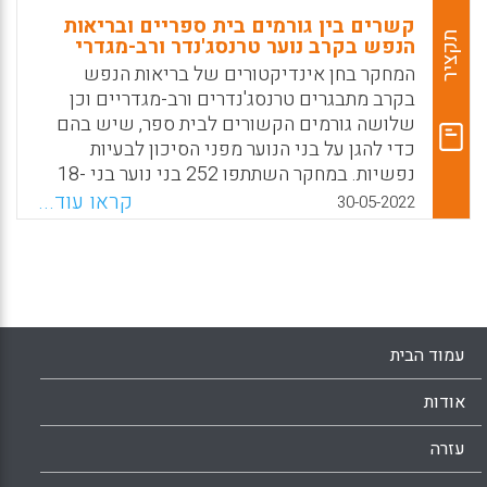
קשרים בין גורמים בית ספריים ובריאות
תקציר
הנפש בקרב נוער טרנסג'נדר ורב-מגדרי
המחקר בחן אינדיקטורים של בריאות הנפש
בקרב מתבגרים טרנסג'נדרים ורב-מגדריים וכן
שלושה גורמים הקשורים לבית ספר, שיש בהם
כדי להגן על בני הנוער מפני הסיכון לבעיות
נפשיות. במחקר השתתפו 252 בני נוער בני 18-
14 שזיהו עצמם כטרנסג'נדרים ו/או בעלי מגדר
קראו עוד...
30-05-2022
לא בינארי. משתתפי המחקר דיווחו על רמות
גבוהות של תסמיני חרדה ודיכאון. מביניהם, אלו
שחשו תחושת שייכות לבית הספר דיווחו על פחות
סימפטומים של חרדה, דיכאון והפרעת דחק
פוסט-טראומטית.
עמוד הבית
Facebook
Email
WhatsApp
X
אודות
עזרה