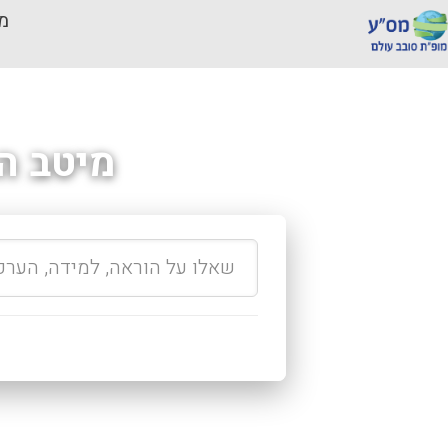
מכ
מיטב ה