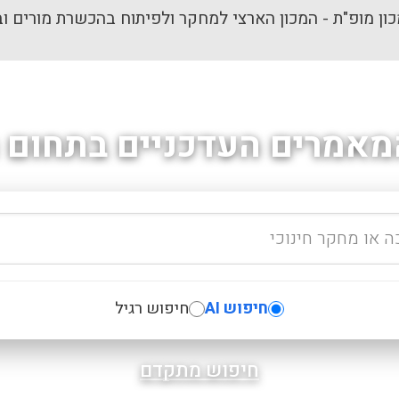
ון מופ"ת - המכון הארצי למחקר ולפיתוח בהכשרת מורים וב
מאמרים העדכניים בתחום ה
חיפוש AI
חיפוש רגיל
חיפוש מתקדם