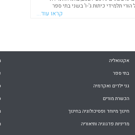
הורי תלמידי כיתות ג'-ו' בשני בתי ספר
אל. ההורים גילו עניין רב בלימודים של
קראו עוד...
 חלק פעיל באינטראקציה מול בית הספר
פורמות פדגוגיות. אך, הציפיות שלהם מבית
ו מזו ואף השתקפה אווירה תחרותית בין
Faceboo
Email
Whats
X
אקטואליה
מ
בתי ספר
נ
גני ילדים ואקדמיה
ס
הכשרת מורים
ס
חינוך מיוחד ופסיכולוגיה בחינוך
ת
מדיניות פדגוגיה ותיאוריה
ת