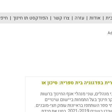
ית
אודות
עזרה
צרו קשר
הפודקסט תו חינוך
חיפוש
Ad
ית בפדגוגיה בית ספרית: סיכון או
שני מנהלים, שני מנהלי אגף החינוך ברשות
ר חינוך בעל התמחות ביישום שינויים
י ספר השתתפו בראיונות עומק חצי-מובנים.
הראיונות, שנערכו בשנים 2021-2019, בחנו את מידת