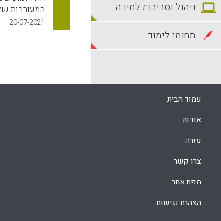
ניהול וסביבות למידה
המעורבות של 
יסודיים בישר
20-07-2021
ילדיהם, לקחו
תחומי לימוד
ושאפו לקדם ר
הספר נבדלו ז
ההורים.
k
App
עמוד הבית
אודות
עזרה
צרו קשר
מפת אתר
הצהרת נגישות