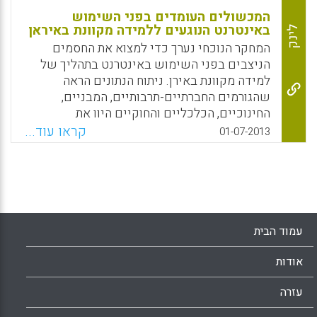
המכשולים העומדים בפני השימוש
באינטרנט הנוגעים ללמידה מקוונת באיראן
לינק
המחקר הנוכחי נערך כדי למצוא את החסמים
הניצבים בפני השימוש באינטרנט בתהליך של
למידה מקוונת באירן. ניתוח הנתונים הראה
שהגורמים החברתיים-תרבותיים, המבניים,
החינוכיים, הכלכליים והחוקיים היוו את
המכשולים הבולטים ביותר לשימוש בטכנולוגיית
קראו עוד...
01-07-2013
הרשת; כל גורם מכיל מספר מרכיבים המשפיעים
בדרכם (Rabiee, A., Nazarian, Z., &
Gharibshaeyan, R., 2013).
Facebook
Email
WhatsApp
X
עמוד הבית
אודות
עזרה