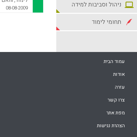
לימוד, והאם 
ניהול וסביבות למידה
08-08-2009
תחומי לימוד
מערכת החינוך
דולר – יותר 
עמוד הבית
אודות
בחינם מגיל 6 עד גיל 18 ( תני גולדשטיין ).
עזרה
k
App
צרו קשר
מפת אתר
הצהרת נגישות