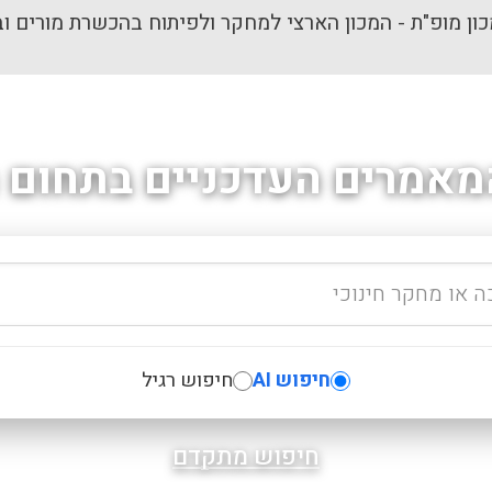
ון מופ"ת - המכון הארצי למחקר ולפיתוח בהכשרת מורים וב
מאמרים העדכניים בתחום ה
חיפוש AI
חיפוש רגיל
חיפוש מתקדם