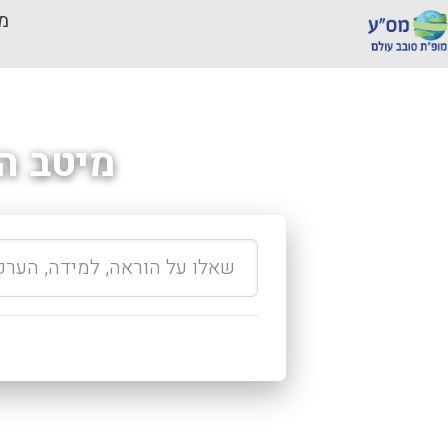
מכ
מיטב ה